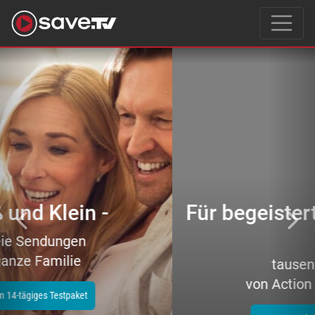
Previous
Nex
Für begeisterte Filmeliebhaber
–
tausende Topfilme
von Action bis Zeichentrick