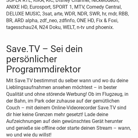
SUPER RTL, KiKA, RiC, Disney Channel, Nickelodeon,
ANIXE HD, Eurosport, SPORT 1, MTV, Comedy Central,
DELUXE MUSIC, 3sat, arte, WDR, NDR, SWR, hr, mdr, RBB,
BR, ARD alpha, zdf_neo, zdfinfo, ONE HD, Fix & Foxi,
tagesschau24, N24 Doku, WELT, n-tv und phoenix.
Save.TV – Sei dein
persönlicher
Programmdirektor
Mit Save.TV bestimmst du selber wann und wo du deine
Lieblingsaufnahmen ansehen möchtest – in bester
Qualität und ohne störende Werbung! Ob im Flugzeug, in
der Bahn, im Park oder zuhause auf der gemütlichen
Couch – mit deinem Online-Videorecorder Save.TV sind
dir hier keine Grenzen mehr gesetzt! Lade deine
Aufzeichnungen auf dein gewünschtes Gerät herunter
und genieße sie offline oder starte deinen Stream – wann,
wo und wie du willst!